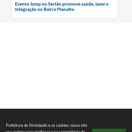
Evento Jump no Sertão promove saúde, lazer e
integração no Bairro Planalto
Prefeitura de Divinópolis e os cookies: nosso site
usa cookies para melhorar a sua experiência de