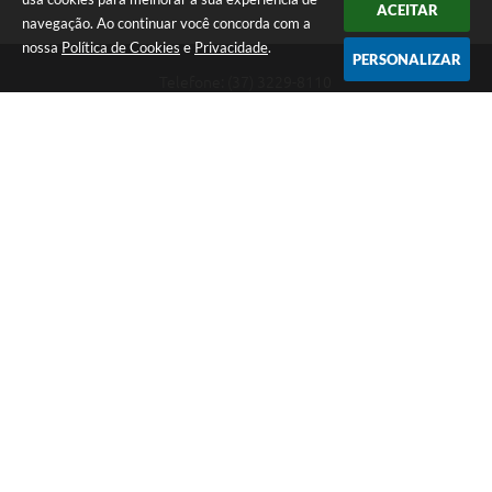
ACEITAR
navegação. Ao continuar você concorda com a
nossa
Política de Cookies
e
Privacidade
.
PERSONALIZAR
Telefone: (37) 3229-8110
Endereço: Avenida Paraná, 2.601 - São José | CEP: 35501-170
Atendimento Geral da Prefeitura - segunda a sexta, das 08:00 às 18:00
horas. Informações Gerais: (37) 3229-6500 (37)3229-6800 (37) 3229-
6528
Prefeitura de Divinópolis
Versão do Sistema:
3.5.3 - 19/06/2026
Portal atualizado em:
07/08/2026 17:41
Dados Abertos
Copyright Instar - 2006-2026. Todos os direitos reservados -
Instar Tecnologia