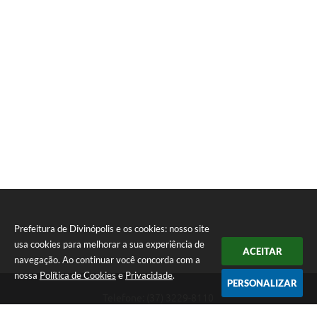
Prefeitura de Divinópolis e os cookies: nosso site
usa cookies para melhorar a sua experiência de
ACEITAR
navegação. Ao continuar você concorda com a
nossa
Política de Cookies
e
Privacidade
.
PERSONALIZAR
Telefone: (37) 3229-8110
Endereço: Avenida Paraná, 2.601 - São José | CEP: 35501-170