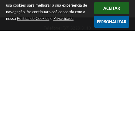
usa cookies para melhorar a sua experiência de
ACEITAR
navegação. Ao continuar você concorda com a
nossa
Política de Cookies
e
Privacidade
.
PERSONALIZAR
Telefone: (37) 3229-8110
Endereço: Avenida Paraná, 2.601 - São José | CEP: 35501-170
Atendimento Geral da Prefeitura - segunda a sexta, das 08:00 às 18:00
horas. Informações Gerais: (37) 3229-6500 (37)3229-6800 (37) 3229-
6528
Prefeitura de Divinópolis
Versão do Sistema:
3.5.3 - 19/06/2026
Portal atualizado em:
07/08/2026 17:41
Dados Abertos
Copyright Instar - 2006-2026. Todos os direitos reservados -
Instar Tecnologia