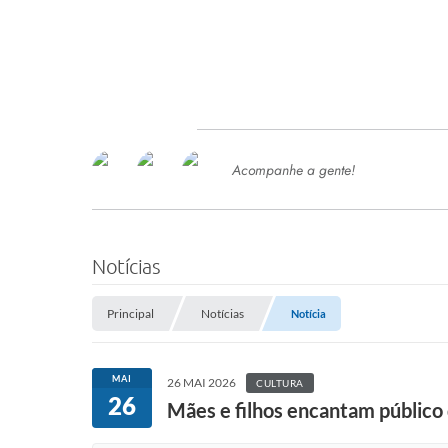
Acompanhe a gente!
Ace
SERVIÇOS
Com
Ter
PROCESSOS SELETIVO
Notícias
SEMED
Principal
Notícias
Notícia
Processo de Contratação -
SEMED 2026
PP
MAI
26 MAI 2026
CULTURA
Concursos e Processos Seletivos
26
Esp
Mães e filhos encantam público