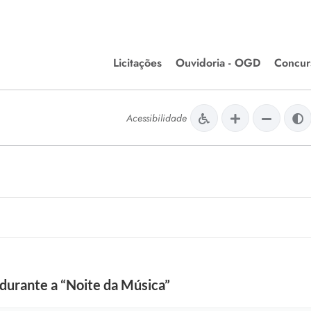
Licitações
Ouvidoria - OGD
Concur
Editais de Licitações
Concurso
lera Divinópolis
Acessibilidade
Meio Ambiente
Chamamentos Públicos
Processos
issão de Farmácia e
Agronegócios
Simplific
apêutica - Semusa
LM Incentivo a Cultura
Processos
LEGISLAÇÃO
Simplifi
Matérias Legislativas
A/LOA/LDO
Normas Jurídicas
orte
 durante a “Noite da Música”
Diário Oficial