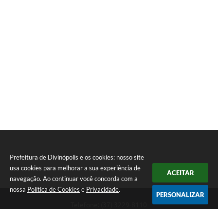
Prefeitura de Divinópolis e os cookies: nosso site
usa cookies para melhorar a sua experiência de
ACEITAR
navegação. Ao continuar você concorda com a
nossa
Política de Cookies
e
Privacidade
.
PERSONALIZAR
Telefone: (37) 3229-8110
Endereço: Avenida Paraná, 2.601 - São José | CEP: 35501-170