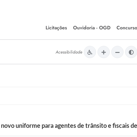
Licitações
Ouvidoria - OGD
Concurso
Editais de Licitações
lera Divinópolis
Acessibilidade
Meio Ambiente
Chamamentos Públicos
issão de Farmácia e
Agronegócios
apêutica - Semusa
LM Incentivo a Cultura
LEGISLAÇÃO
Matérias Legislativas
A/LOA/LDO
Normas Jurídicas
orte
 novo uniforme para agentes de trânsito e fiscais d
Diário Oficial