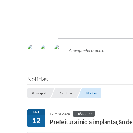
Acompanhe a gente!
Ace
SERVIÇOS
Com
Ter
PROCESSOS SELETIVO
Notícias
SEMED
Principal
Notícias
Notícia
Processo de Contratação -
SEMED 2026
PP
MAI
12 MAI 2026
TRÂNSITO
Concursos e Processos Seletivos
12
Esp
Prefeitura inicia implantação de