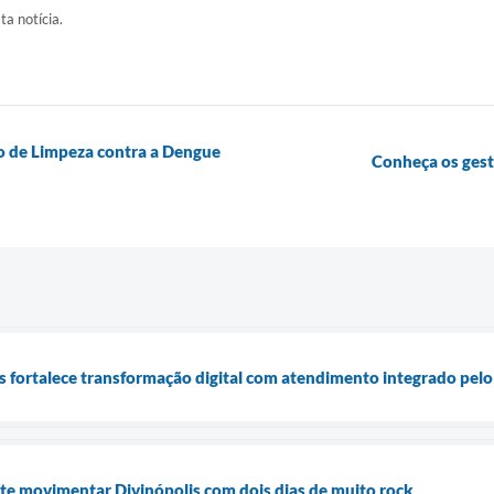
ta notícia.
o de Limpeza contra a Dengue
Conheça os ges
is fortalece transformação digital com atendimento integrado pel
te movimentar Divinópolis com dois dias de muito rock