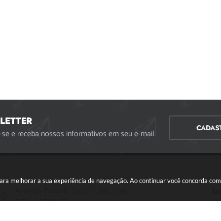
LETTER
CADAS
-se e receba nossos informativos em seu e-mail
s para melhorar a sua experiência de navegação. Ao continuar você concorda co
Avenida Paraná, 2.601 - São José
Ac
CEP: 35501-170