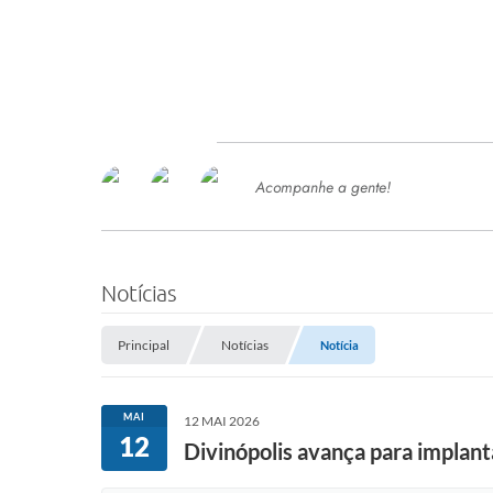
Acompanhe a gente!
Ace
SERVIÇOS
Com
Ter
PROCESSOS SELETIVO
Notícias
SEMED
Principal
Notícias
Notícia
Processo de Contratação -
SEMED 2026
PP
MAI
12 MAI 2026
Concursos e Processos Seletivos
12
Esp
Divinópolis avança para implant