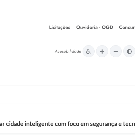
Licitações
Ouvidoria - OGD
Concur
Editais de Licitações
Concurso
lera Divinópolis
Acessibilidade
Meio Ambiente
Chamamentos Públicos
Processos
issão de Farmácia e
Agronegócios
Simplific
apêutica - Semusa
LM Incentivo a Cultura
Processos
LEGISLAÇÃO
Simplifi
Matérias Legislativas
A/LOA/LDO
Normas Jurídicas
orte
ar cidade inteligente com foco em segurança e tecn
Diário Oficial