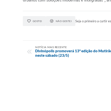
urbanos com soluções modernas e integradas”, af
Seja o primeiro a curtir es
GOSTEI
NÃO GOSTEI
NOTÍCIA MAIS RECENTE
Divinópolis promoverá 13ª edição do Mutirã
neste sábado (23/5)