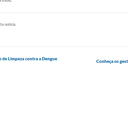
irmou.
ta notícia.
o de Limpeza contra a Dengue
Conheça os ges