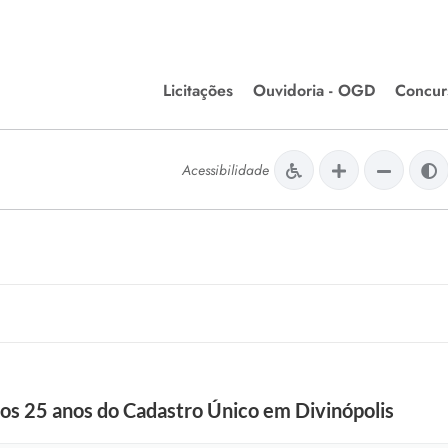
Licitações
Ouvidoria - OGD
Concur
Editais de Licitações
Concurso
lera Divinópolis
Acessibilidade
Meio Ambiente
Chamamentos Públicos
Processos
issão de Farmácia e
Agronegócios
Simplific
apêutica - Semusa
LM Incentivo a Cultura
Processos
LEGISLAÇÃO
Simplifi
Matérias Legislativas
A/LOA/LDO
Normas Jurídicas
orte
os 25 anos do Cadastro Único em Divinópolis
Diário Oficial