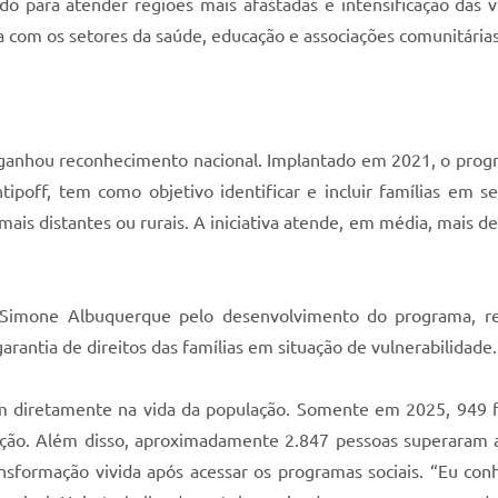
o para atender regiões mais afastadas e intensificação das vi
 com os setores da saúde, educação e associações comunitárias,
anhou reconhecimento nacional. Implantado em 2021, o program
ipoff, tem como objetivo identificar e incluir famílias em ser
ais distantes ou rurais. A iniciativa atende, em média, mais 
 Simone Albuquerque pelo desenvolvimento do programa, r
garantia de direitos das famílias em situação de vulnerabilidade.
etem diretamente na vida da população. Somente em 2025, 949 f
ção. Além disso, aproximadamente 2.847 pessoas superaram 
transformação vivida após acessar os programas sociais. “Eu 