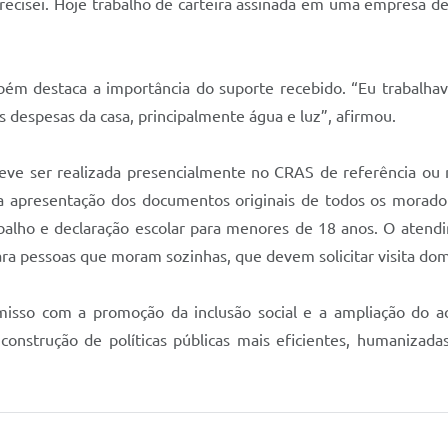
precisei. Hoje trabalho de carteira assinada em uma empresa 
ambém destaca a importância do suporte recebido. “Eu trabalha
s despesas da casa, principalmente água e luz”, afirmou.
 deve ser realizada presencialmente no CRAS de referência ou 
 a apresentação dos documentos originais de todos os morador
balho e declaração escolar para menores de 18 anos. O atendi
 pessoas que moram sozinhas, que devem solicitar visita domici
misso com a promoção da inclusão social e a ampliação do a
onstrução de políticas públicas mais eficientes, humanizada