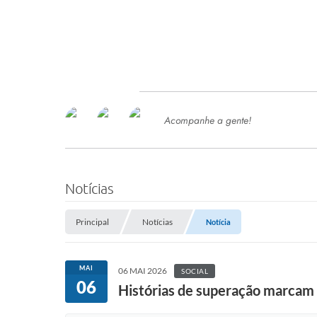
Acompanhe a gente!
Ace
SERVIÇOS
Com
Ter
PROCESSOS SELETIVO
Notícias
SEMED
Principal
Notícias
Notícia
Processo de Contratação -
SEMED 2026
PP
MAI
06 MAI 2026
SOCIAL
Concursos e Processos Seletivos
06
Esp
Histórias de superação marcam 