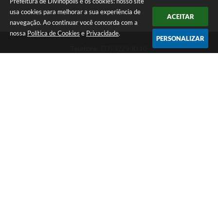
Prefeitura de Divinópolis e os cookies: nosso site
usa cookies para melhorar a sua experiência de
ACEITAR
navegação. Ao continuar você concorda com a
nossa
Política de Cookies
e
Privacidade
.
PERSONALIZAR
Telefone: (37) 3229-8110
Endereço: Avenida Paraná, 2.601 - São José | CEP: 35501-170
Atendimento Geral da Prefeitura - segunda a sexta, das 08:00 às 18:00
horas. Informações Gerais: (37) 3229-6500 (37)3229-6800 (37) 3229-
6528
Prefeitura de Divinópolis
Versão do Sistema:
3.5.3 - 19/06/2026
Portal atualizado em:
06/08/2026 17:14
Dados Abertos
Copyright Instar - 2006-2026. Todos os direitos reservados -