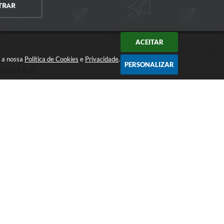
TRAR
ACEITAR
m a nossa
Política de Cookies
e
Privacidade
.
PERSONALIZAR
esso Fácil
CIDADÃO
EMPRESA
SERVIDOR
026 16:34