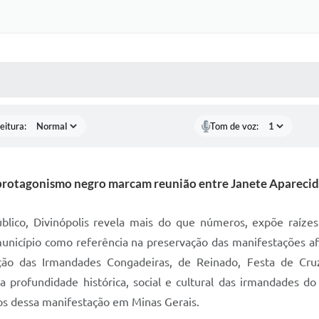
 MÍDIAS
RECEBA NOTÍCIAS
eitura:
Tom de voz:
e protagonismo negro marcam reunião entre Janete Aparecid
blico, Divinópolis revela mais do que números, expõe raí
município como referência na preservação das manifestações afr
ão das Irmandades Congadeiras, de Reinado, Festa de Cruz
 profundidade histórica, social e cultural das irmandades do
os dessa manifestação em Minas Gerais.