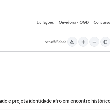
Licitações
Ouvidoria - OGD
Concurso
Editais de Licitações
lera Divinópolis
Acessibilidade
Meio Ambiente
Chamamentos Públicos
issão de Farmácia e
Agronegócios
apêutica - Semusa
LM Incentivo a Cultura
LEGISLAÇÃO
Matérias Legislativas
A/LOA/LDO
Normas Jurídicas
orte
ado e projeta identidade afro em encontro histórico
Diário Oficial