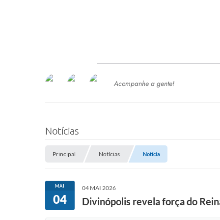
Acompanhe a gente!
Ace
SERVIÇOS
Com
Ter
PROCESSOS SELETIVO
Notícias
SEMED
Principal
Notícias
Notícia
Processo de Contratação -
SEMED 2026
PP
MAI
04 MAI 2026
Concursos e Processos Seletivos
04
Esp
Divinópolis revela força do Rein