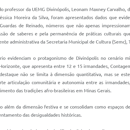
o professor da UEMG Divinópolis, Leonam Maxney Carvalho, da
éssica Moreira da Silva, foram apresentados dados que eviden
Guardas de Reinado, números que não apenas impressionam,
issão de saberes e pela permanência de práticas culturais 
nte administrativa da Secretaria Municipal de Cultura (Semc), 
ório evidenciam o protagonismo de Divinópolis no cenário 
orizonte, que apresenta entre 12 e 15 irmandades, Contagem
destaque não se limita à dimensão quantitativa, mas se est
orte articulação comunitária e autonomia entre as irmandade
cimento das tradições afro-brasileiras em Minas Gerais.
o além da dimensão festiva e se consolidam como espaços de ar
frentamento das desigualdades históricas.