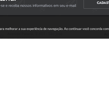
CADAS
-se e receba nossos informativos em seu e-mail
s para melhorar a sua experiência de navegação. Ao continuar você concorda co
Avenida Paraná, 2.601 - São José
Ac
CEP: 35501-170
Atendimento Geral da Prefeitura - segunda a sexta,
das 08:00 às 18:00 horas. Informações Gerais: (37)
3229-6500 (37)3229-6800 (37) 3229-6528
(37) 3229-8110
ouvidoria@divinopolis.mg.gov.br
o do Sistema:
3.5.3 - 19/06/2026
Portal atualizado em:
05/08/2