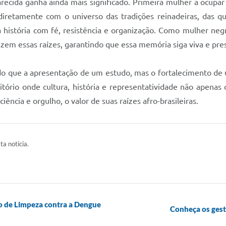
parecida ganha ainda mais significado. Primeira mulher a ocup
diretamente com o universo das tradições reinadeiras, das q
 história com fé, resistência e organização. Como mulher neg
orizem essas raízes, garantindo que essa memória siga viva e pr
is do que a apresentação de um estudo, mas o fortalecimento 
ritório onde cultura, história e representatividade não apena
ência e orgulho, o valor de suas raízes afro-brasileiras.
ta notícia.
o de Limpeza contra a Dengue
Conheça os ges