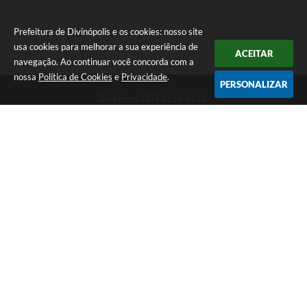
Prefeitura de Divinópolis e os cookies: nosso site
usa cookies para melhorar a sua experiência de
ACEITAR
navegação. Ao continuar você concorda com a
nossa
Política de Cookies
e
Privacidade
.
PERSONALIZAR
Telefone: (37) 3229-8110
Endereço: Avenida Paraná, 2.601 - São José | CEP: 35501-170
Atendimento Geral da Prefeitura - segunda a sexta, das 08:00 às 18:00
horas. Informações Gerais: (37) 3229-6500 (37)3229-6800 (37) 3229-
6528
Prefeitura de Divinópolis
Versão do Sistema:
3.5.3 - 19/06/2026
Portal atualizado em:
06/08/2026 14:46
Dados Abertos