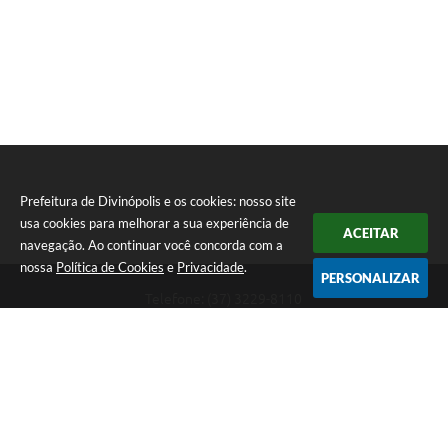
Prefeitura de Divinópolis e os cookies: nosso site
usa cookies para melhorar a sua experiência de
ACEITAR
navegação. Ao continuar você concorda com a
nossa
Política de Cookies
e
Privacidade
.
PERSONALIZAR
Telefone: (37) 3229-8110
Endereço: Avenida Paraná, 2.601 - São José | CEP: 35501-170
Atendimento Geral da Prefeitura - segunda a sexta, das 08:00 às 18:00
horas. Informações Gerais: (37) 3229-6500 (37)3229-6800 (37) 3229-
6528
Prefeitura de Divinópolis