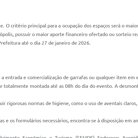
ne. O critério principal para a ocupação dos espaços será o maio
ópolis, possuir o maior aporte financeiro ofertado ou sorteio r
Prefeitura até o dia 27 de janeiro de 2026.
 a entrada e comercialização de garrafas ou qualquer item em
 totalmente montada até as 08h do dia do evento. A desmon
ir rigorosas normas de higiene, como o uso de aventais claros,
as e os formulários necessários, encontra-se à disposição em a
olvimento Econômico e Turismo (SEMDE) Endereço: Avenida