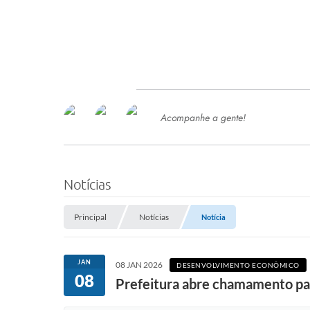
Acompanhe a gente!
Ace
SERVIÇOS
Com
Ter
PROCESSOS SELETIVO
Notícias
SEMED
Principal
Notícias
Notícia
Processo de Contratação -
SEMED 2026
PP
JAN
08 JAN 2026
DESENVOLVIMENTO ECONÔMICO
Concursos e Processos Seletivos
08
Esp
Prefeitura abre chamamento par