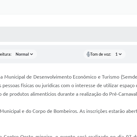
 MÍDIAS
RECEBA NOTÍCIAS
eitura:
Tom de voz:
ria Municipal de Desenvolvimento Econômico e Turismo (Semde)
 pessoas físicas ou jurídicas com o interesse de utilizar espaço 
 de produtos alimentícios durante a realização do Pré-Carnaval
 Municipal e do Corpo de Bombeiros. As inscrições estarão abert
o Centro-Oeste mineiro, o evento será realizado no dia 07 d