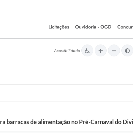
Licitações
Ouvidoria - OGD
Concur
Editais de Licitações
Concurso
lera Divinópolis
Acessibilidade
Meio Ambiente
Chamamentos Públicos
Processos
issão de Farmácia e
Agronegócios
Simplific
apêutica - Semusa
LM Incentivo a Cultura
Processos
LEGISLAÇÃO
Simplifi
Matérias Legislativas
A/LOA/LDO
Normas Jurídicas
orte
a barracas de alimentação no Pré-Carnaval do Di
Diário Oficial