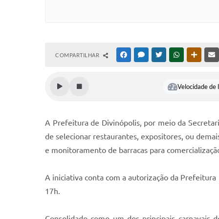
COMPARTILHAR
FACEBOOK
MESSENGER
TWITTER
WHATSAPP
OUTRAS
Velocidade de l
A Prefeitura de Divinópolis, por meio da Secreta
de selecionar restaurantes, expositores, ou demais
e monitoramento de barracas para comercialização
A iniciativa conta com a autorização da Prefeitura
17h.
Consolidado como um dos principais carnavais d