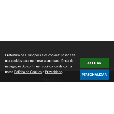
Prefeitura de Divinópolis e os cookies: nosso site
usa cookies para melhorar a sua experiência de
ACEITAR
navegação. Ao continuar você concorda com a
nossa
Política de Cookies
e
Privacidade
.
PERSONALIZAR
Telefone: (37) 3229-8110
Endereço: Avenida Paraná, 2.601 - São José | CEP: 35501-170
Atendimento Geral da Prefeitura - segunda a sexta, das 08:00 às 18:00
horas. Informações Gerais: (37) 3229-6500 (37)3229-6800 (37) 3229-
6528
Prefeitura de Divinópolis