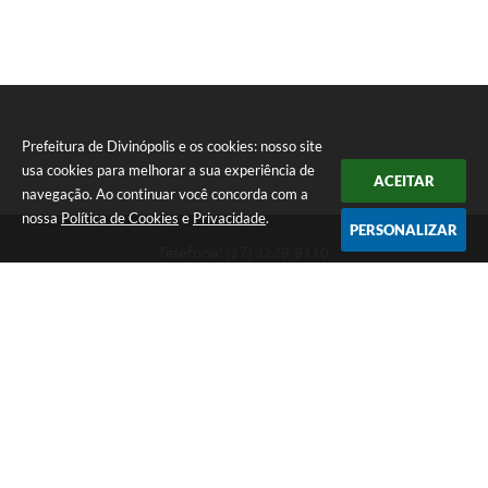
Prefeitura de Divinópolis e os cookies: nosso site
usa cookies para melhorar a sua experiência de
ACEITAR
navegação. Ao continuar você concorda com a
nossa
Política de Cookies
e
Privacidade
.
PERSONALIZAR
Telefone: (37) 3229-8110
Endereço: Avenida Paraná, 2.601 - São José | CEP: 35501-170
Atendimento Geral da Prefeitura - segunda a sexta, das 08:00 às 18:00
horas. Informações Gerais: (37) 3229-6500 (37)3229-6800 (37) 3229-
6528
Prefeitura de Divinópolis
Versão do Sistema:
3.5.3 - 19/06/2026
Portal atualizado em:
06/08/2026 17:14