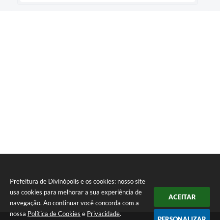
Prefeitura de Divinópolis e os cookies: nosso site
usa cookies para melhorar a sua experiência de
ACEITAR
navegação. Ao continuar você concorda com a
nossa
Política de Cookies
e
Privacidade
.
PERSONALIZAR