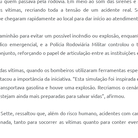
 quem passava pela rodovia. Em meio ao som das sirenes e à
 vítimas, recriando toda a tensão de um acidente real. Se
e chegaram rapidamente ao local para dar início ao atendimen
aminhão para evitar um possível incêndio ou explosão, enquant
o emergencial, e a Polícia Rodoviária Militar controlou o tr
njunto, reforçando o papel de articulação entre as instituições 
s vítimas, quando os bombeiros utilizaram ferramentas específ
acou a importância da iniciativa. “Esta simulação foi inspirad
ansportava gasolina e houve uma explosão. Recriamos o cenári
tejam ainda mais preparadas para salvar vidas”, afirmou.
o Sette, ressaltou que, além do risco humano, acidentes com c
enada, tanto para socorrer as vítimas quanto para conter ev