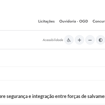
Licitações
Ouvidoria - OGD
Concur
Editais de Licitações
Concurso
lera Divinópolis
Acessibilidade
Meio Ambiente
Chamamentos Públicos
Processos
issão de Farmácia e
Agronegócios
Simplific
apêutica - Semusa
LM Incentivo a Cultura
Processos
LEGISLAÇÃO
Simplifi
Matérias Legislativas
A/LOA/LDO
Normas Jurídicas
orte
re segurança e integração entre forças de salvam
Diário Oficial