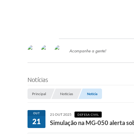
Acompanhe a gente!
Ace
SERVIÇOS
Com
Ter
PROCESSOS SELETIVO
Notícias
SEMED
Principal
Notícias
Notícia
Processo de Contratação -
SEMED 2026
PP
OUT
21 OUT 2025
DEFESA CIVIL
Concursos e Processos Seletivos
21
Esp
Simulação na MG-050 alerta sob