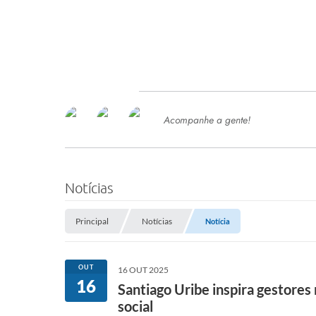
Acompanhe a gente!
Ace
SERVIÇOS
Com
Ter
PROCESSOS SELETIVO
Notícias
SEMED
Principal
Notícias
Notícia
Processo de Contratação -
SEMED 2026
PP
OUT
16 OUT 2025
Concursos e Processos Seletivos
16
Esp
Santiago Uribe inspira gestore
social