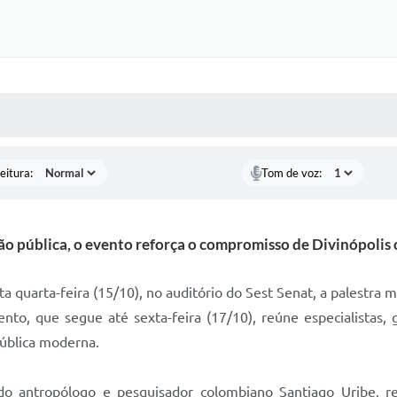
 MÍDIAS
RECEBA NOTÍCIAS
eitura:
Tom de voz:
tão pública, o evento reforça o compromisso de Divinópoli
ta quarta-feira (15/10), no auditório do Sest Senat, a palestr
o, que segue até sexta-feira (17/10), reúne especialistas, 
pública moderna.
do antropólogo e pesquisador colombiano Santiago Uribe, r