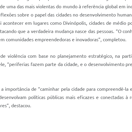
de uma das mais violentas do mundo à referência global em ino
 reflexões sobre o papel das cidades no desenvolvimento humano
 acontecer em lugares como Divinópolis, cidades de médio po
estacando que a verdadeira mudança nasce das pessoas. “O con
oem comunidades empreendedoras e inovadoras”, completou.
de violência com base no planejamento estratégico, na parti
ele, “periferias fazem parte da cidade, e o desenvolvimento pre
u a importância de “caminhar pela cidade para compreendê-la e
desenvolvam políticas públicas mais eficazes e conectadas à re
es”, destacou.