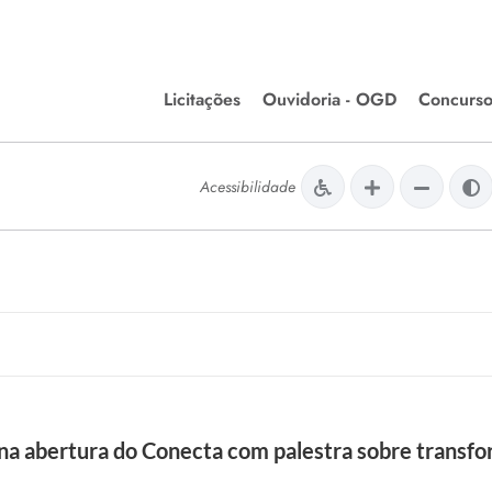
Licitações
Ouvidoria - OGD
Concurso
Editais de Licitações
lera Divinópolis
Acessibilidade
Meio Ambiente
Chamamentos Públicos
issão de Farmácia e
Agronegócios
apêutica - Semusa
LM Incentivo a Cultura
LEGISLAÇÃO
Matérias Legislativas
A/LOA/LDO
Normas Jurídicas
orte
s na abertura do Conecta com palestra sobre transf
Diário Oficial