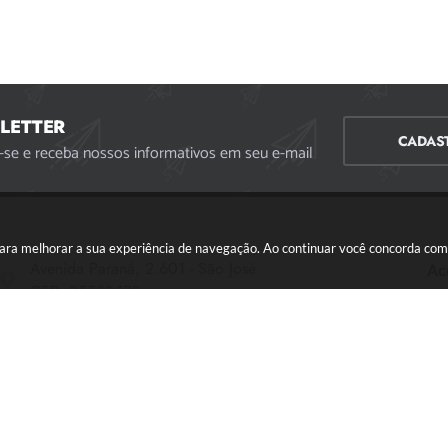
LETTER
CADAS
-se e receba nossos informativos em seu e-mail
s para melhorar a sua experiência de navegação. Ao continuar você concorda co
Avenida Paraná, 2.601 - São José
Ac
CEP: 35501-170
Atendimento Geral da Prefeitura - segunda a sexta,
das 08:00 às 18:00 horas. Informações Gerais: (37)
3229-6500 (37)3229-6800 (37) 3229-6528
(37) 3229-8110
ouvidoria@divinopolis.mg.gov.br