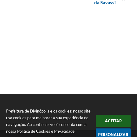
da Savassi
Prefeitura de Divinópolis e os cookies: nosso site
usa cookies para melhorar a sua experiência de
ACEITAR
navegação. Ao continuar você concorda com a
nossa
Política de Cookies
e
Privacidade
.
PERSONALIZAR