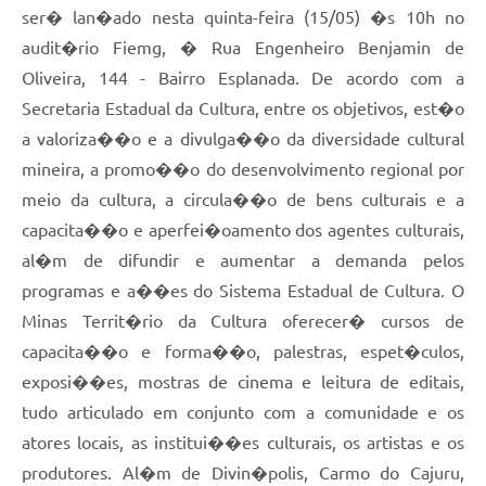
ser� lan�ado nesta quinta-feira (15/05) �s 10h no
audit�rio Fiemg, � Rua Engenheiro Benjamin de
Oliveira, 144 - Bairro Esplanada. De acordo com a
Secretaria Estadual da Cultura, entre os objetivos, est�o
a valoriza��o e a divulga��o da diversidade cultural
mineira, a promo��o do desenvolvimento regional por
meio da cultura, a circula��o de bens culturais e a
capacita��o e aperfei�oamento dos agentes culturais,
al�m de difundir e aumentar a demanda pelos
programas e a��es do Sistema Estadual de Cultura. O
Minas Territ�rio da Cultura oferecer� cursos de
capacita��o e forma��o, palestras, espet�culos,
exposi��es, mostras de cinema e leitura de editais,
tudo articulado em conjunto com a comunidade e os
atores locais, as institui��es culturais, os artistas e os
produtores. Al�m de Divin�polis, Carmo do Cajuru,