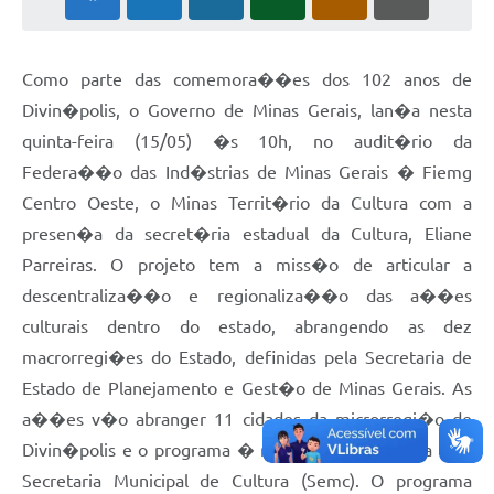
Como parte das comemora��es dos 102 anos de
Divin�polis, o Governo de Minas Gerais, lan�a nesta
quinta-feira (15/05) �s 10h, no audit�rio da
Federa��o das Ind�strias de Minas Gerais � Fiemg
Centro Oeste, o Minas Territ�rio da Cultura com a
presen�a da secret�ria estadual da Cultura, Eliane
Parreiras. O projeto tem a miss�o de articular a
descentraliza��o e regionaliza��o das a��es
culturais dentro do estado, abrangendo as dez
macrorregi�es do Estado, definidas pela Secretaria de
Estado de Planejamento e Gest�o de Minas Gerais. As
a��es v�o abranger 11 cidades da microrregi�o de
Divin�polis e o programa � realizado em parceira com
Secretaria Municipal de Cultura (Semc). O programa