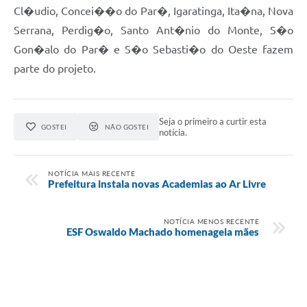
Cl�udio, Concei��o do Par�, Igaratinga, Ita�na, Nova
Serrana, Perdig�o, Santo Ant�nio do Monte, S�o
Gon�alo do Par� e S�o Sebasti�o do Oeste fazem
parte do projeto.
Seja o primeiro a curtir esta
GOSTEI
NÃO GOSTEI
notícia.
NOTÍCIA MAIS RECENTE
Prefeitura instala novas Academias ao Ar Livre
NOTÍCIA MENOS RECENTE
ESF Oswaldo Machado homenageia mães