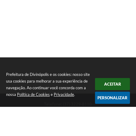
Prefeitura de Divinópolis e os cookies: nosso site
usa cookies para melhorar a sua experiência de
ACEITAR
navegação. Ao continuar você concorda com a
nossa
Política de Cookies
e
Privacidade
.
PERSONALIZAR
Telefone: (37) 3229-8110
Endereço: Avenida Paraná, 2.601 - São José | CEP: 35501-170
Atendimento Geral da Prefeitura - segunda a sexta, das 08:00 às 18:00
horas. Informações Gerais: (37) 3229-6500 (37)3229-6800 (37) 3229-
6528
Prefeitura de Divinópolis