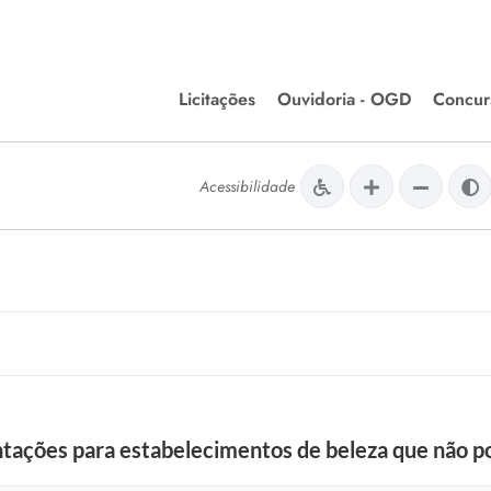
Licitações
Ouvidoria - OGD
Concur
Editais de Licitações
Concurso
lera Divinópolis
Acessibilidade
Meio Ambiente
Chamamentos Públicos
Processos
issão de Farmácia e
Agronegócios
Simplific
apêutica - Semusa
LM Incentivo a Cultura
Processos
LEGISLAÇÃO
Simplifi
Matérias Legislativas
A/LOA/LDO
Normas Jurídicas
orte
ientações para estabelecimentos de beleza que não 
Diário Oficial