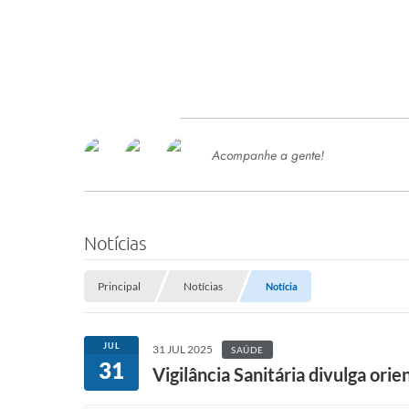
Acompanhe a gente!
Ace
SERVIÇOS
Com
Ter
PROCESSOS SELETIVO
Notícias
SEMED
Principal
Notícias
Notícia
Processo de Contratação -
SEMED 2026
PP
JUL
31 JUL 2025
SAÚDE
Concursos e Processos Seletivos
31
Esp
Vigilância Sanitária divulga or