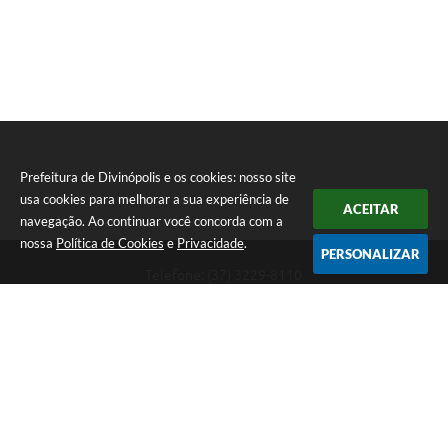
Prefeitura de Divinópolis e os cookies: nosso site
usa cookies para melhorar a sua experiência de
ACEITAR
navegação. Ao continuar você concorda com a
nossa
Política de Cookies
e
Privacidade
.
PERSONALIZAR
Telefone: (37) 3229-8110
Endereço: Avenida Paraná, 2.601 - São José | CEP: 35501-170
Atendimento Geral da Prefeitura - segunda a sexta, das 08:00 às 18:00
horas. Informações Gerais: (37) 3229-6500 (37)3229-6800 (37) 3229-
6528
Prefeitura de Divinópolis
Versão do Sistema:
3.5.3 - 19/06/2026