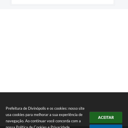
Prefeitura de Divinópolis e os cookies: nosso site
usa cookies para melhorar a sua experiência de
ACEITAR
navegação. Ao continuar você concorda com a
nossa
Política de Cookies
e
Privacidade
.