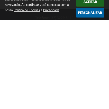
ACEITAR
navegação. Ao continuar você concorda com a
nossa
Política de Cookies
e
Privacidade
.
PERSONALIZAR
Telefone: (37) 3229-8110
Endereço: Avenida Paraná, 2.601 - São José | CEP: 35501-170
Atendimento Geral da Prefeitura - segunda a sexta, das 08:00 às 18:00
horas. Informações Gerais: (37) 3229-6500 (37)3229-6800 (37) 3229-
6528
Prefeitura de Divinópolis
Versão do Sistema:
3.5.3 - 19/06/2026
Portal atualizado em:
07/08/2026 14:26
Dados Abertos
Copyright Instar - 2006-2026. Todos os direitos reservados -
Instar Tecnologia