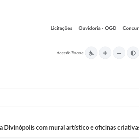
Licitações
Ouvidoria - OGD
Concur
Editais de Licitações
Concurso
lera Divinópolis
Acessibilidade
Meio Ambiente
Chamamentos Públicos
Processos
issão de Farmácia e
Agronegócios
Simplific
apêutica - Semusa
LM Incentivo a Cultura
Processos
LEGISLAÇÃO
Simplifi
Matérias Legislativas
A/LOA/LDO
Normas Jurídicas
orte
Divinópolis com mural artístico e oficinas criativa
Diário Oficial