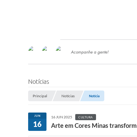
Acompanhe a gente!
Ace
SERVIÇOS
Com
Ter
PROCESSOS SELETIVO
Notícias
SEMED
Principal
Notícias
Notícia
Processo de Contratação -
SEMED 2026
PP
JUN
16 JUN 2025
CULTURA
Concursos e Processos Seletivos
16
Esp
Arte em Cores Minas transforma 