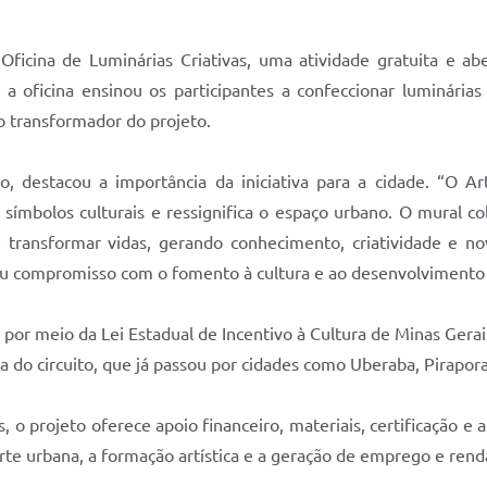
cina de Luminárias Criativas, uma atividade gratuita e abe
s, a oficina ensinou os participantes a confeccionar luminári
o transformador do projeto.
o, destacou a importância da iniciativa para a cidade. “O 
s símbolos culturais e ressignifica o espaço urbano. O mural
 transformar vidas, gerando conhecimento, criatividade e n
eu compromisso com o fomento à cultura e ao desenvolvimento cr
or meio da Lei Estadual de Incentivo à Cultura de Minas Gerais
a do circuito, que já passou por cidades como Uberaba, Pirapora
s, o projeto oferece apoio financeiro, materiais, certificaç
te urbana, a formação artística e a geração de emprego e rend