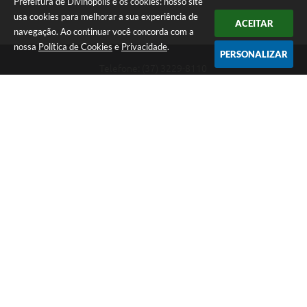
Prefeitura de Divinópolis e os cookies: nosso site
usa cookies para melhorar a sua experiência de
ACEITAR
navegação. Ao continuar você concorda com a
nossa
Política de Cookies
e
Privacidade
.
PERSONALIZAR
Telefone: (37) 3229-8110
Endereço: Avenida Paraná, 2.601 - São José | CEP: 35501-170
Atendimento Geral da Prefeitura - segunda a sexta, das 08:00 às 18:00
horas. Informações Gerais: (37) 3229-6500 (37)3229-6800 (37) 3229-
6528
Prefeitura de Divinópolis
Versão do Sistema:
3.5.3 - 19/06/2026
Portal atualizado em:
07/08/2026 17:41
Dados Abertos
Copyright Instar - 2006-2026. Todos os direitos reservados -