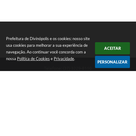
Prefeitura de Divinópolis e os cookies: nosso site
usa cookies para melhorar a sua experiência de
ACEITAR
navegação. Ao continuar você concorda com a
nossa
Política de Cookies
e
Privacidade
.
PERSONALIZAR
Telefone: (37) 3229-8110
Endereço: Avenida Paraná, 2.601 - São José | CEP: 35501-170
Atendimento Geral da Prefeitura - segunda a sexta, das 08:00 às 18:00
horas. Informações Gerais: (37) 3229-6500 (37)3229-6800 (37) 3229-
6528
Prefeitura de Divinópolis
Versão do Sistema:
3.5.3 - 19/06/2026
Portal atualizado em:
05/08/2026 16:34