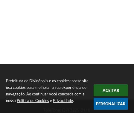
Prefeitura de Divinópolis e os cookies: nosso site
usa cookies para melhorar a sua experiência de
ACEITAR
navegação. Ao continuar você concorda com a
nossa
Política de Cookies
e
Privacidade
.
PERSONALIZAR
Telefone: (37) 3229-8110
Endereço: Avenida Paraná, 2.601 - São José | CEP: 35501-170
Atendimento Geral da Prefeitura - segunda a sexta, das 08:00 às 18:00
horas. Informações Gerais: (37) 3229-6500 (37)3229-6800 (37) 3229-
6528