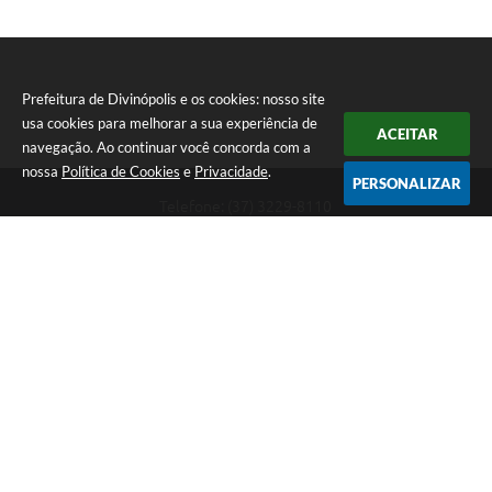
Prefeitura de Divinópolis e os cookies: nosso site
usa cookies para melhorar a sua experiência de
ACEITAR
navegação. Ao continuar você concorda com a
nossa
Política de Cookies
e
Privacidade
.
PERSONALIZAR
Telefone: (37) 3229-8110
Endereço: Avenida Paraná, 2.601 - São José | CEP: 35501-170
Atendimento Geral da Prefeitura - segunda a sexta, das 08:00 às 18:00
horas. Informações Gerais: (37) 3229-6500 (37)3229-6800 (37) 3229-
6528
Prefeitura de Divinópolis
Versão do Sistema:
3.5.3 - 19/06/2026
Portal atualizado em:
09/08/2026 09:55
Dados Abertos