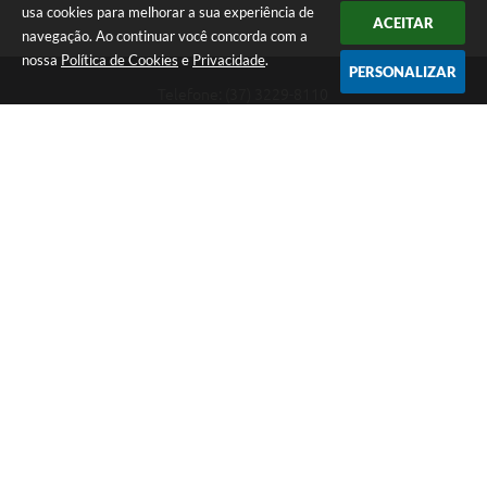
usa cookies para melhorar a sua experiência de
ACEITAR
navegação. Ao continuar você concorda com a
nossa
Política de Cookies
e
Privacidade
.
PERSONALIZAR
Telefone: (37) 3229-8110
Endereço: Avenida Paraná, 2.601 - São José | CEP: 35501-170
Atendimento Geral da Prefeitura - segunda a sexta, das 08:00 às 18:00
horas. Informações Gerais: (37) 3229-6500 (37)3229-6800 (37) 3229-
6528
Prefeitura de Divinópolis
Versão do Sistema:
3.5.3 - 19/06/2026
Portal atualizado em:
09/08/2026 09:55
Dados Abertos
Copyright Instar - 2006-2026. Todos os direitos reservados -
Instar Tecnologia