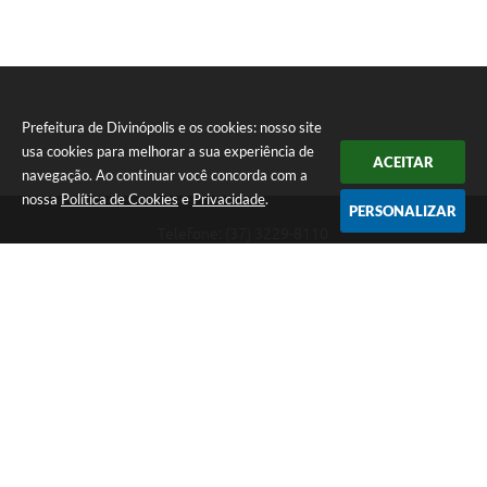
Prefeitura de Divinópolis e os cookies: nosso site
usa cookies para melhorar a sua experiência de
ACEITAR
navegação. Ao continuar você concorda com a
nossa
Política de Cookies
e
Privacidade
.
PERSONALIZAR
Telefone: (37) 3229-8110
Endereço: Avenida Paraná, 2.601 - São José | CEP: 35501-170
Atendimento Geral da Prefeitura - segunda a sexta, das 08:00 às 18:00
horas. Informações Gerais: (37) 3229-6500 (37)3229-6800 (37) 3229-
6528
Prefeitura de Divinópolis
Versão do Sistema:
3.5.3 - 19/06/2026
Portal atualizado em:
07/08/2026 16:49