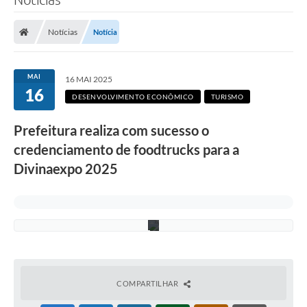
Notícias
Notícia
MAI
16 MAI 2025
16
DESENVOLVIMENTO ECONÔMICO
TURISMO
A
Prefeitura realiza com sucesso o
R
Q
credenciamento de foodtrucks para a
U
I
Divinaexpo 2025
V
O
P
M
D
COMPARTILHAR