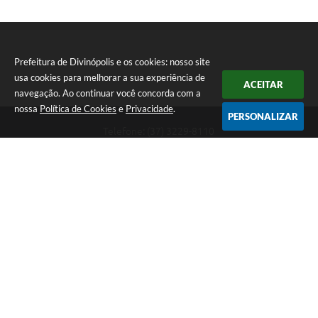
Prefeitura de Divinópolis e os cookies: nosso site
usa cookies para melhorar a sua experiência de
ACEITAR
navegação. Ao continuar você concorda com a
nossa
Política de Cookies
e
Privacidade
.
PERSONALIZAR
Telefone: (37) 3229-8110
Endereço: Avenida Paraná, 2.601 - São José | CEP: 35501-170
Atendimento Geral da Prefeitura - segunda a sexta, das 08:00 às 18:00
horas. Informações Gerais: (37) 3229-6500 (37)3229-6800 (37) 3229-
6528
Prefeitura de Divinópolis
Versão do Sistema:
3.5.3 - 19/06/2026
Portal atualizado em:
06/08/2026 17:14
Dados Abertos