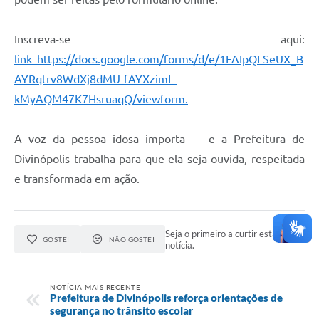
Inscreva-se aqui:
link https://docs.google.com/forms/d/e/1FAIpQLSeUX_B
AYRqtrv8WdXj8dMU-fAYXzimL-
kMyAQM47K7HsruaqQ/viewform.
A voz da pessoa idosa importa — e a Prefeitura de
Divinópolis trabalha para que ela seja ouvida, respeitada
e transformada em ação.
Seja o primeiro a curtir esta
GOSTEI
NÃO GOSTEI
notícia.
NOTÍCIA MAIS RECENTE
Prefeitura de Divinópolis reforça orientações de
segurança no trânsito escolar