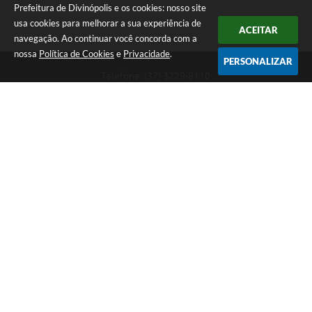
Prefeitura de Divinópolis e os cookies: nosso site
usa cookies para melhorar a sua experiência de
ACEITAR
navegação. Ao continuar você concorda com a
nossa
Política de Cookies
e
Privacidade
.
PERSONALIZAR
Telefone: (37) 3229-8110
Endereço: Avenida Paraná, 2.601 - São José | CEP: 35501-170
Atendimento Geral da Prefeitura - segunda a sexta, das 08:00 às 18:00
horas. Informações Gerais: (37) 3229-6500 (37)3229-6800 (37) 3229-
6528
Prefeitura de Divinópolis
Versão do Sistema:
3.5.3 - 19/06/2026
Portal atualizado em:
06/08/2026 17:14
Dados Abertos
Copyright Instar - 2006-2026. Todos os direitos reservados -