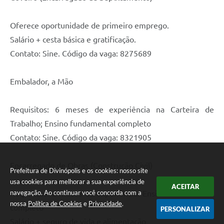
Oferece oportunidade de primeiro emprego.
Salário + cesta básica e gratificação.
Contato: Sine. Código da vaga: 8275689
Embalador, a Mão
Requisitos: 6 meses de experiência na Carteira de
Trabalho; Ensino fundamental completo
Contato: Sine. Código da vaga: 8321905
Encarregado de Obras (Construção Civil)
Prefeitura de Divinópolis e os cookies: nosso site
usa cookies para melhorar a sua experiência de
ACEITAR
navegação. Ao continuar você concorda com a
Requisitos: 6 meses de experiência. Ensino fundamental
nossa
Política de Cookies
e
Privacidade
.
completo
PERSONALIZAR
Salário + seguro de vida e alimentação