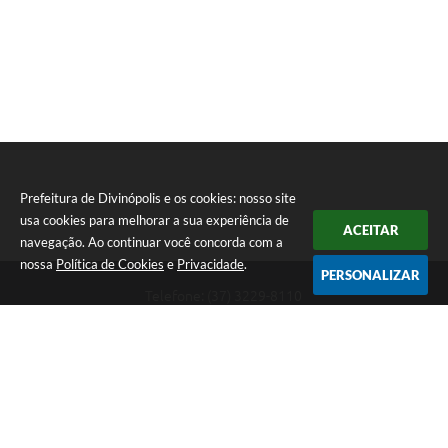
Prefeitura de Divinópolis e os cookies: nosso site
usa cookies para melhorar a sua experiência de
ACEITAR
navegação. Ao continuar você concorda com a
nossa
Política de Cookies
e
Privacidade
.
PERSONALIZAR
Telefone: (37) 3229-8110
Endereço: Avenida Paraná, 2.601 - São José | CEP: 35501-170
Atendimento Geral da Prefeitura - segunda a sexta, das 08:00 às 18:00
horas. Informações Gerais: (37) 3229-6500 (37)3229-6800 (37) 3229-
6528
Prefeitura de Divinópolis