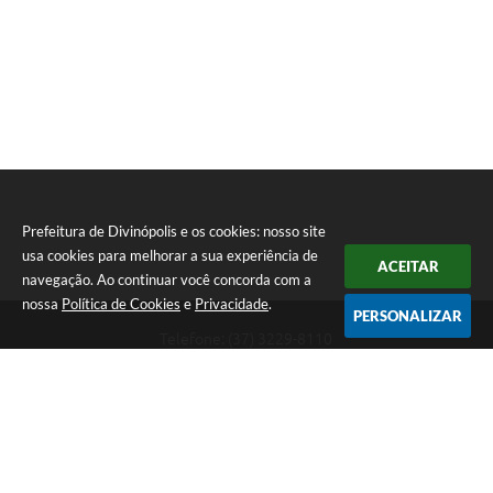
Prefeitura de Divinópolis e os cookies: nosso site
usa cookies para melhorar a sua experiência de
ACEITAR
navegação. Ao continuar você concorda com a
nossa
Política de Cookies
e
Privacidade
.
PERSONALIZAR
Telefone: (37) 3229-8110
Endereço: Avenida Paraná, 2.601 - São José | CEP: 35501-170
Atendimento Geral da Prefeitura - segunda a sexta, das 08:00 às 18:00
horas. Informações Gerais: (37) 3229-6500 (37)3229-6800 (37) 3229-
6528
Prefeitura de Divinópolis