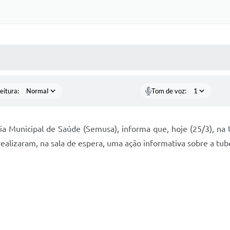
 MÍDIAS
RECEBA NOTÍCIAS
eitura:
Tom de voz:
ria Municipal de Saúde (Semusa), informa que, hoje (25/3), n
lizaram, na sala de espera, uma ação informativa sobre a tuber