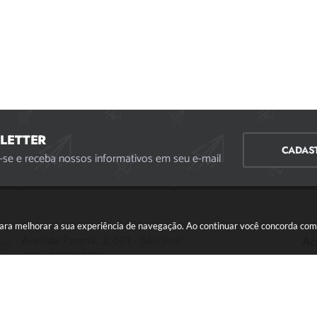
LETTER
CADAS
-se e receba nossos informativos em seu e-mail
s para melhorar a sua experiência de navegação. Ao continuar você concorda co
Avenida Paraná, 2.601 - São José
Ac
CEP: 35501-170
Atendimento Geral da Prefeitura - segunda a sexta,
das 08:00 às 18:00 horas. Informações Gerais: (37)