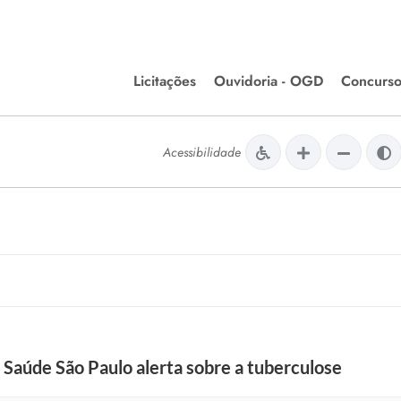
Licitações
Ouvidoria - OGD
Concurso
Editais de Licitações
lera Divinópolis
Acessibilidade
Meio Ambiente
Chamamentos Públicos
issão de Farmácia e
Agronegócios
apêutica - Semusa
LM Incentivo a Cultura
LEGISLAÇÃO
Matérias Legislativas
A/LOA/LDO
Normas Jurídicas
orte
 Saúde São Paulo alerta sobre a tuberculose
Diário Oficial