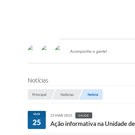
Acompanhe a gente!
Ace
SERVIÇOS
Com
Ter
PROCESSOS SELETIVO
Notícias
SEMED
Principal
Notícias
Notícia
Processo de Contratação -
SEMED 2026
PP
MAR
25 MAR 2025
SAÚDE
Concursos e Processos Seletivos
25
Esp
Ação informativa na Unidade de