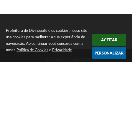
Prefeitura de Divinópolis e os cookies: nosso site
usa cookies para melhorar a sua experiência de
ACEITAR
navegação. Ao continuar você concorda com a
nossa
Política de Cookies
e
Privacidade
.
PERSONALIZAR
Telefone: (37) 3229-8110
Endereço: Avenida Paraná, 2.601 - São José | CEP: 35501-170
Atendimento Geral da Prefeitura - segunda a sexta, das 08:00 às 18:00
horas. Informações Gerais: (37) 3229-6500 (37)3229-6800 (37) 3229-
6528
Prefeitura de Divinópolis
Versão do Sistema:
3.5.3 - 19/06/2026
Portal atualizado em:
07/08/2026 17:41