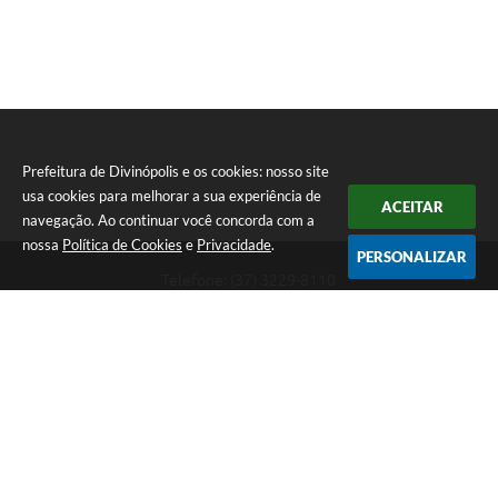
Prefeitura de Divinópolis e os cookies: nosso site
usa cookies para melhorar a sua experiência de
ACEITAR
navegação. Ao continuar você concorda com a
nossa
Política de Cookies
e
Privacidade
.
PERSONALIZAR
Telefone: (37) 3229-8110
Endereço: Avenida Paraná, 2.601 - São José | CEP: 35501-170
Atendimento Geral da Prefeitura - segunda a sexta, das 08:00 às 18:00
horas. Informações Gerais: (37) 3229-6500 (37)3229-6800 (37) 3229-
6528
Prefeitura de Divinópolis
Versão do Sistema:
3.5.3 - 19/06/2026