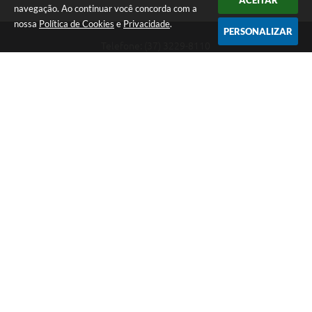
ACEITAR
navegação. Ao continuar você concorda com a
nossa
Política de Cookies
e
Privacidade
.
PERSONALIZAR
Telefone: (37) 3229-8110
Endereço: Avenida Paraná, 2.601 - São José | CEP: 35501-170
Atendimento Geral da Prefeitura - segunda a sexta, das 08:00 às 18:00
horas. Informações Gerais: (37) 3229-6500 (37)3229-6800 (37) 3229-
6528
Prefeitura de Divinópolis
Versão do Sistema:
3.5.3 - 19/06/2026
Portal atualizado em:
07/08/2026 17:41
Dados Abertos
Copyright Instar - 2006-2026. Todos os direitos reservados -
Instar Tecnologia