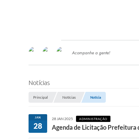
Acompanhe a gente!
Ace
SERVIÇOS
Com
Ter
PROCESSOS SELETIVO
Notícias
SEMED
Principal
Notícias
Notícia
Processo de Contratação -
SEMED 2026
PP
JAN
28 JAN 2025
ADMINISTRAÇÃO
Concursos e Processos Seletivos
28
Esp
Agenda de Licitação Prefeitura 