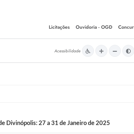
Licitações
Ouvidoria - OGD
Concur
Editais de Licitações
Concurso
lera Divinópolis
Acessibilidade
Meio Ambiente
Chamamentos Públicos
Processos
issão de Farmácia e
Agronegócios
Simplific
apêutica - Semusa
LM Incentivo a Cultura
Processos
LEGISLAÇÃO
Simplifi
Matérias Legislativas
A/LOA/LDO
Normas Jurídicas
orte
de Divinópolis: 27 a 31 de Janeiro de 2025
Diário Oficial