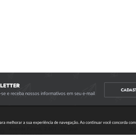
LETTER
CADAS
-se e receba nossos informativos em seu e-mail
s para melhorar a sua experiência de navegação. Ao continuar você concorda co
Avenida Paraná, 2.601 - São José
Ac
CEP: 35501-170