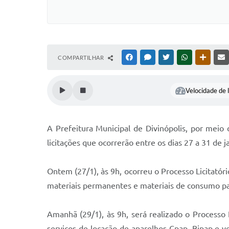
COMPARTILHAR
FACEBOOK
MESSENGER
TWITTER
WHATSAPP
OUTRAS
Velocidade de l
A Prefeitura Municipal de Divinópolis, por meio
licitações que ocorrerão entre os dias 27 a 31 de 
Ontem (27/1), às 9h, ocorreu o Processo Licitatór
materiais permanentes e materiais de consumo par
Amanhã (29/1), às 9h, será realizado o Processo
serviços de locação de aparelhos Cpap, Bipap e v