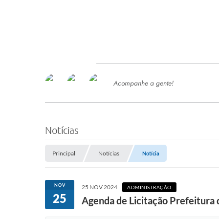
Acompanhe a gente!
Ace
SERVIÇOS
Com
Ter
PROCESSOS SELETIVO
Notícias
SEMED
Principal
Notícias
Notícia
Processo de Contratação -
SEMED 2026
PP
NOV
25 NOV 2024
ADMINISTRAÇÃO
Concursos e Processos Seletivos
25
Esp
Agenda de Licitação Prefeitura