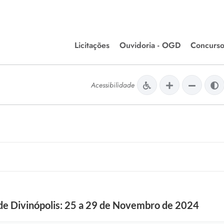
Licitações
Ouvidoria - OGD
Concurso
Editais de Licitações
lera Divinópolis
Acessibilidade
Meio Ambiente
Chamamentos Públicos
issão de Farmácia e
Agronegócios
apêutica - Semusa
LM Incentivo a Cultura
LEGISLAÇÃO
Matérias Legislativas
A/LOA/LDO
Normas Jurídicas
orte
 de Divinópolis: 25 a 29 de Novembro de 2024
Diário Oficial