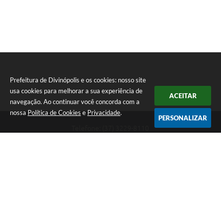
Prefeitura de Divinópolis e os cookies: nosso site
usa cookies para melhorar a sua experiência de
ACEITAR
navegação. Ao continuar você concorda com a
nossa
Política de Cookies
e
Privacidade
.
PERSONALIZAR
Telefone: (37) 3229-8110
Endereço: Avenida Paraná, 2.601 - São José | CEP: 35501-170
Atendimento Geral da Prefeitura - segunda a sexta, das 08:00 às 18:00
horas. Informações Gerais: (37) 3229-6500 (37)3229-6800 (37) 3229-
6528
Prefeitura de Divinópolis
Versão do Sistema:
3.5.3 - 19/06/2026