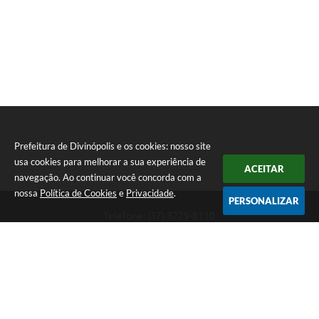
Prefeitura de Divinópolis e os cookies: nosso site
usa cookies para melhorar a sua experiência de
ACEITAR
navegação. Ao continuar você concorda com a
nossa
Política de Cookies
e
Privacidade
.
PERSONALIZAR
Telefone: (37) 3229-8110
Endereço: Avenida Paraná, 2.601 - São José | CEP: 35501-170
Atendimento Geral da Prefeitura - segunda a sexta, das 08:00 às 18:00
horas. Informações Gerais: (37) 3229-6500 (37)3229-6800 (37) 3229-
6528
Prefeitura de Divinópolis