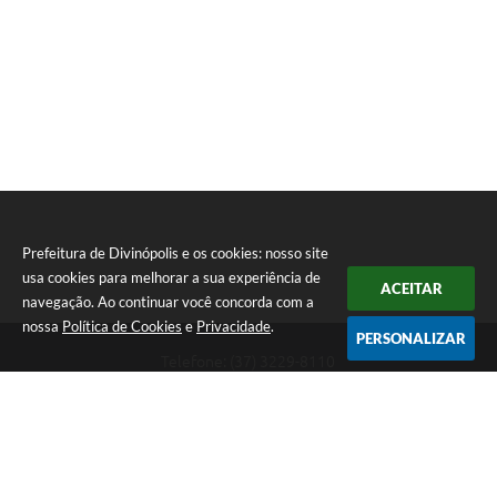
Prefeitura de Divinópolis e os cookies: nosso site
usa cookies para melhorar a sua experiência de
ACEITAR
navegação. Ao continuar você concorda com a
nossa
Política de Cookies
e
Privacidade
.
PERSONALIZAR
Telefone: (37) 3229-8110
Endereço: Avenida Paraná, 2.601 - São José | CEP: 35501-170
Atendimento Geral da Prefeitura - segunda a sexta, das 08:00 às 18:00
horas. Informações Gerais: (37) 3229-6500 (37)3229-6800 (37) 3229-
6528
Prefeitura de Divinópolis