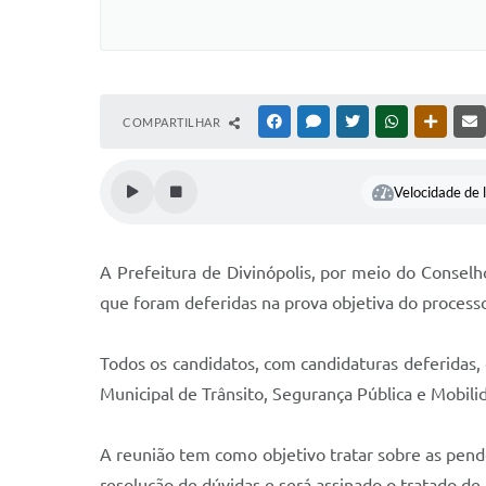
COMPARTILHAR
FACEBOOK
MESSENGER
TWITTER
WHATSAPP
OUTRAS
Velocidade de l
A Prefeitura de Divinópolis, por meio do Conselho
que foram deferidas na prova objetiva do process
Todos os candidatos, com candidaturas deferidas, 
Municipal de Trânsito, Segurança Pública e Mobilid
A reunião tem como objetivo tratar sobre as pend
resolução de dúvidas e será assinado o tratado de