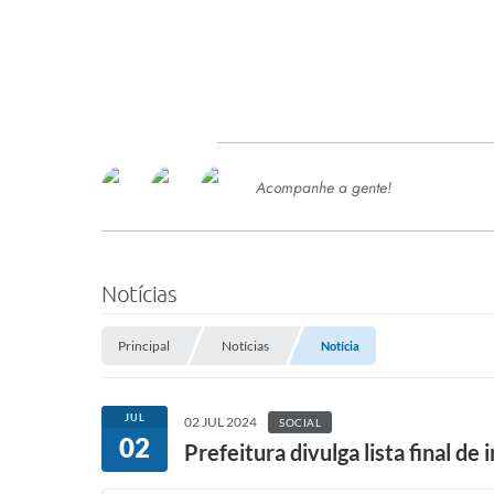
Acompanhe a gente!
Ace
SERVIÇOS
Com
Ter
PROCESSOS SELETIVO
Notícias
SEMED
Principal
Notícias
Notícia
Processo de Contratação -
SEMED 2026
PP
JUL
02 JUL 2024
SOCIAL
Concursos e Processos Seletivos
02
Esp
Prefeitura divulga lista final de