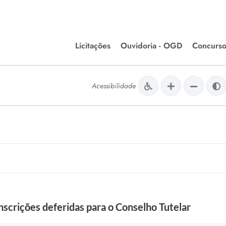
Licitações
Ouvidoria - OGD
Concurso
Editais de Licitações
lera Divinópolis
Acessibilidade
Meio Ambiente
Chamamentos Públicos
issão de Farmácia e
Agronegócios
apêutica - Semusa
LM Incentivo a Cultura
LEGISLAÇÃO
Matérias Legislativas
A/LOA/LDO
Normas Jurídicas
orte
 inscrições deferidas para o Conselho Tutelar
Diário Oficial