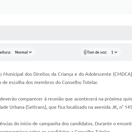
 MÍDIAS
RECEBA NOTÍCIAS
eitura:
Tom de voz:
 Municipal dos Direitos da Criança e do Adolescente (CMDCA), 
o de escolha dos membros do Conselho Tutelar.
deverão comparecer à reunião que acontecerá na próxima quinta
ade Urbana (Settrans), que fica localizado na avenida JK, n° 145
ências do início de campanha dos candidatos. Durante o encont
 compromisso entre os candidatos a Conselho Tutelar.