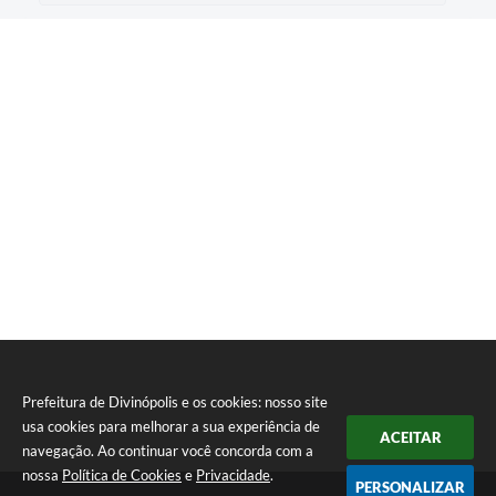
Prefeitura de Divinópolis e os cookies: nosso site
usa cookies para melhorar a sua experiência de
ACEITAR
navegação. Ao continuar você concorda com a
nossa
Política de Cookies
e
Privacidade
.
PERSONALIZAR