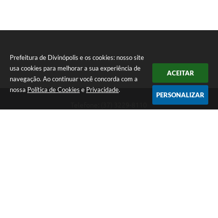
Prefeitura de Divinópolis e os cookies: nosso site
usa cookies para melhorar a sua experiência de
ACEITAR
navegação. Ao continuar você concorda com a
nossa
Política de Cookies
e
Privacidade
.
PERSONALIZAR
Telefone: (37) 3229-8110
Endereço: Avenida Paraná, 2.601 - São José | CEP: 35501-170
Atendimento Geral da Prefeitura - segunda a sexta, das 08:00 às 18:00
horas. Informações Gerais: (37) 3229-6500 (37)3229-6800 (37) 3229-
6528
Prefeitura de Divinópolis
Versão do Sistema:
3.5.3 - 19/06/2026
Portal atualizado em:
07/08/2026 17:41