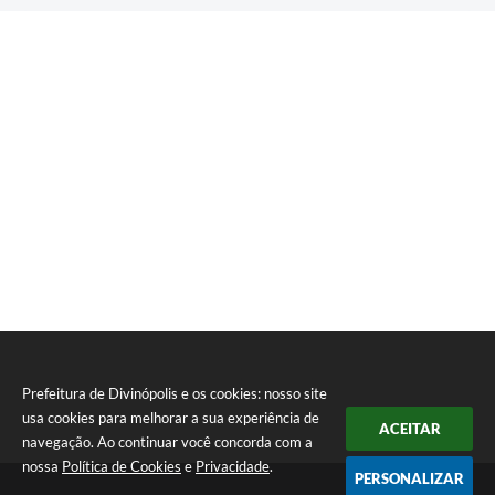
Prefeitura de Divinópolis e os cookies: nosso site
usa cookies para melhorar a sua experiência de
ACEITAR
navegação. Ao continuar você concorda com a
nossa
Política de Cookies
e
Privacidade
.
PERSONALIZAR